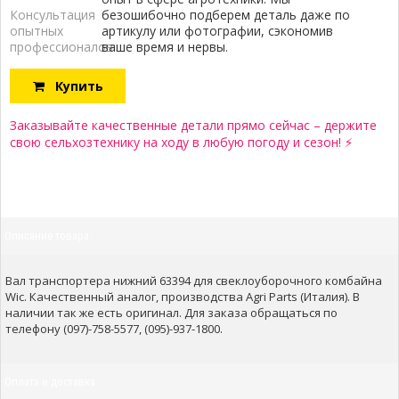
Консультация
безошибочно подберем деталь даже по
опытных
артикулу или фотографии, сэкономив
профессионалов:
ваше время и нервы.
Купить
Заказывайте качественные детали прямо сейчас – держите
свою сельхозтехнику на ходу в любую погоду и сезон! ⚡
Описание товара
Вал транспортера нижний 63394 для свеклоуборочного комбайна
Wic. Качественный аналог, производства Agri Parts (Италия). В
наличии так же есть оригинал. Для заказа обращаться по
телефону (097)-758-5577, (095)-937-1800.
Оплата и доставка