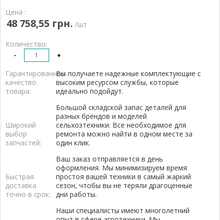
Цена :
48 758,55 грн.
/шт
Количество:
-
+
Гарантированное
Вы получаете надежные комплектующие с
качество
высоким ресурсом службы, которые
товара:
идеально подойдут.
Большой складской запас деталей для
разных брендов и моделей
Широкий
сельхозтехники. Все необходимое для
выбор
ремонта можно найти в одном месте за
запчастей:
один клик.
Ваш заказ отправляется в день
оформления. Мы минимизируем время
Быстрая
простоя вашей техники в самый жаркий
доставка
сезон, чтобы вы не теряли драгоценные
точно в срок:
дни работы.
Наши специалисты имеют многолетний
опыт в сфере агротехники. Мы