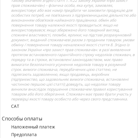
такому значенні згідно статті 1. п.22 закону України «про захист
прав споживачів») – фізична особа, яка купує, замовляє,
використовує або має намір придбати чи замовити продукцію для
особистих потреб, не пов’язаних з підприємницькою діяльністю або
виконанням обов’язків найманого працівника. обмін або
повернення товару належної якості провадиться: якщо не
використовувався; якщо збережено його товарний вигляд,
споживчі властивості, пломби, ярлики; на підставі розрахунковий
документ, виданий споживачеві разом з проданим товаром. умови
обміну / повернення товару неналежної якості стаття 8. Згідно із
законом України «про захист прав споживачів»: в разі виявлення
протягом встановленого гарантійного строку недоліків споживач, в
порядку та в строки, встановлені законодавством, має право
вимагати безоплатного усунення недоліків товару в розумний
строк. вимоги споживача, передбачених цією статтею, не
підлягають задоволенню, якщо продавець, виробник
(підприємство, що задовольняє вимоги споживача, встановлені
частиною першою цієї статті) доведуть, що недоліки товару
виникли внаслідок порушення споживачем правил користування
товаром або його зберігання. Споживач має право брати участь у
перевірці якості товару особисто або через свого представника.
САТ
Способы оплаты
Наложенный платеж
Предоплата