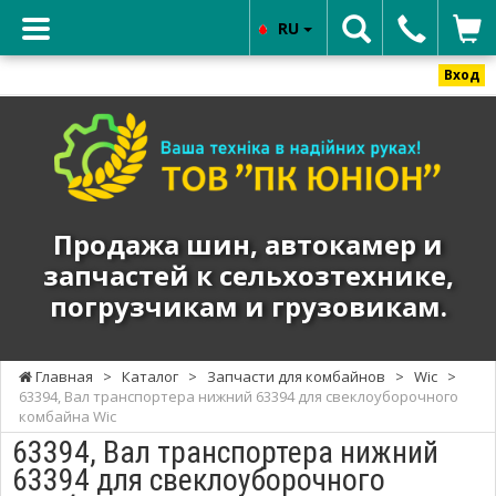
RU
Вход
ТОВ
"ПК
ЮНИОН"
-
Продажа
Продажа шин, автокамер и
шин,
запчастей к сельхозтехнике,
автокамер
погрузчикам и грузовикам.
и
запчастей
к
Главная
>
Каталог
>
Запчасти для комбайнов
>
Wic
>
сельхозтехнике,
63394, Вал транспортера нижний 63394 для свеклоуборочного
погрузчикам
комбайна Wic
и
63394, Вал транспортера нижний
грузовикам.
63394 для свеклоуборочного