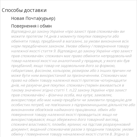
Способы доставки
Новая Почта(курьер)
Повернення і обмін
Відповідно до закону України «про захист прав споживачів» ви
можете протягом 14 днів з моменту покупки повернути або
обміняти товар, придбаний в магазині, за умови виконання всіх
норм передбачених законом. Умови обміну / повернення товару
належної якості стаття 9. Відповідно до закону України «про захист
прав споживачів»: споживач має право обміняти непродовольчий
товар належної якості на аналогічний у продавця, у якого він був
придбаний, якщо товар не задовольнив його за формою,
габаритами, фасоном, кольором, розміром або з інших причин не
може бути ним використаний за призначенням. Споживач має
право на обмін товару належної якості протягом чотирнадцяти
днів, не рахуючи дня покупки. споживач (термін вживається в
такому значенні згідно статті 1. п.22 закону України «про захист
прав споживачів») – фізична особа, яка купує, замовляє,
використовує або має намір придбати чи замовити продукцію для
особистих потреб, не пов’язаних з підприємницькою діяльністю або
виконанням обов’язків найманого працівника. обмін або
повернення товару належної якості провадиться: якщо не
використовувався; якщо збережено його товарний вигляд,
споживчі властивості, пломби, ярлики; на підставі розрахунковий
документ, виданий споживачеві разом з проданим товаром. умови
обміну / повернення товару неналежної якості стаття 8. Згідно із