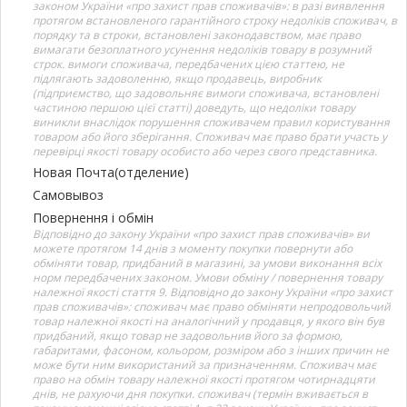
законом України «про захист прав споживачів»: в разі виявлення
протягом встановленого гарантійного строку недоліків споживач, в
порядку та в строки, встановлені законодавством, має право
вимагати безоплатного усунення недоліків товару в розумний
строк. вимоги споживача, передбачених цією статтею, не
підлягають задоволенню, якщо продавець, виробник
(підприємство, що задовольняє вимоги споживача, встановлені
частиною першою цієї статті) доведуть, що недоліки товару
виникли внаслідок порушення споживачем правил користування
товаром або його зберігання. Споживач має право брати участь у
перевірці якості товару особисто або через свого представника.
Новая Почта(отделение)
Самовывоз
Повернення і обмін
Відповідно до закону України «про захист прав споживачів» ви
можете протягом 14 днів з моменту покупки повернути або
обміняти товар, придбаний в магазині, за умови виконання всіх
норм передбачених законом. Умови обміну / повернення товару
належної якості стаття 9. Відповідно до закону України «про захист
прав споживачів»: споживач має право обміняти непродовольчий
товар належної якості на аналогічний у продавця, у якого він був
придбаний, якщо товар не задовольнив його за формою,
габаритами, фасоном, кольором, розміром або з інших причин не
може бути ним використаний за призначенням. Споживач має
право на обмін товару належної якості протягом чотирнадцяти
днів, не рахуючи дня покупки. споживач (термін вживається в