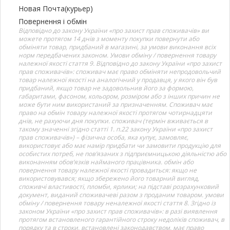
Новая Почта(курьер)
Повернення і обмін
Відповідно до закону України «про захист прав споживачів» ви
можете протягом 14 днів з моменту покупки повернути або
обміняти товар, придбаний в магазині, за умови виконання всіх
норм передбачених законом. Умови обміну / повернення товару
належної якості стаття 9. Відповідно до закону України «про захист
прав споживачів»: споживач має право обміняти непродовольчий
товар належної якості на аналогічний у продавця, у якого він був
придбаний, якщо товар не задовольнив його за формою,
габаритами, фасоном, кольором, розміром або з інших причин не
може бути ним використаний за призначенням. Споживач має
право на обмін товару належної якості протягом чотирнадцяти
днів, не рахуючи дня покупки. споживач (термін вживається в
такому значенні згідно статті 1. п.22 закону України «про захист
прав споживачів») – фізична особа, яка купує, замовляє,
використовує або має намір придбати чи замовити продукцію для
особистих потреб, не пов’язаних з підприємницькою діяльністю або
виконанням обов’язків найманого працівника. обмін або
повернення товару належної якості провадиться: якщо не
використовувався; якщо збережено його товарний вигляд,
споживчі властивості, пломби, ярлики; на підставі розрахунковий
документ, виданий споживачеві разом з проданим товаром. умови
обміну / повернення товару неналежної якості стаття 8. Згідно із
законом України «про захист прав споживачів»: в разі виявлення
протягом встановленого гарантійного строку недоліків споживач, в
порядку та в строки, встановлені законодавством, має право