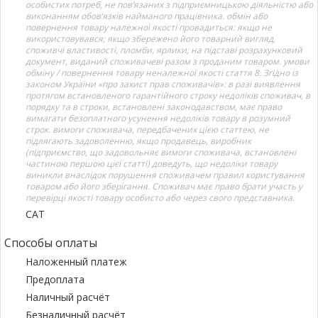
особистих потреб, не пов’язаних з підприємницькою діяльністю або
виконанням обов’язків найманого працівника. обмін або
повернення товару належної якості провадиться: якщо не
використовувався; якщо збережено його товарний вигляд,
споживчі властивості, пломби, ярлики; на підставі розрахунковий
документ, виданий споживачеві разом з проданим товаром. умови
обміну / повернення товару неналежної якості стаття 8. Згідно із
законом України «про захист прав споживачів»: в разі виявлення
протягом встановленого гарантійного строку недоліків споживач, в
порядку та в строки, встановлені законодавством, має право
вимагати безоплатного усунення недоліків товару в розумний
строк. вимоги споживача, передбачених цією статтею, не
підлягають задоволенню, якщо продавець, виробник
(підприємство, що задовольняє вимоги споживача, встановлені
частиною першою цієї статті) доведуть, що недоліки товару
виникли внаслідок порушення споживачем правил користування
товаром або його зберігання. Споживач має право брати участь у
перевірці якості товару особисто або через свого представника.
САТ
Способы оплаты
Наложенный платеж
Предоплата
Наличный расчёт
Безналичный расчёт