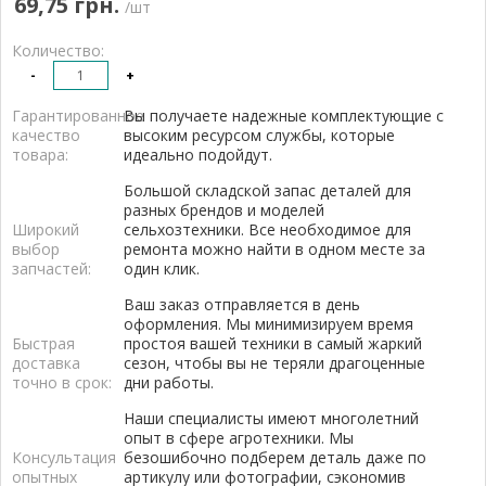
69,75 грн.
/шт
Количество:
-
+
Гарантированное
Вы получаете надежные комплектующие с
качество
высоким ресурсом службы, которые
товара:
идеально подойдут.
Большой складской запас деталей для
разных брендов и моделей
Широкий
сельхозтехники. Все необходимое для
выбор
ремонта можно найти в одном месте за
запчастей:
один клик.
Ваш заказ отправляется в день
оформления. Мы минимизируем время
Быстрая
простоя вашей техники в самый жаркий
доставка
сезон, чтобы вы не теряли драгоценные
точно в срок:
дни работы.
Наши специалисты имеют многолетний
опыт в сфере агротехники. Мы
Консультация
безошибочно подберем деталь даже по
опытных
артикулу или фотографии, сэкономив