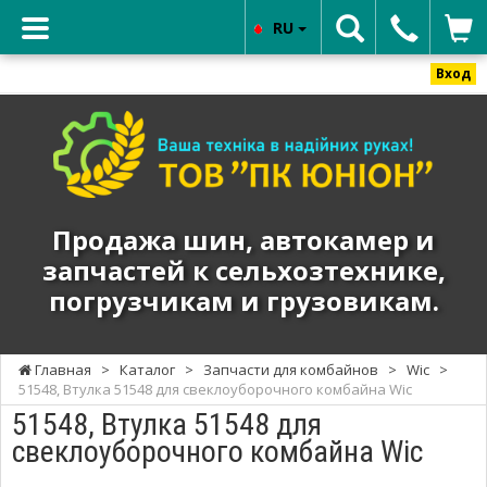
RU
Вход
ТОВ
"ПК
ЮНИОН"
-
Продажа
Продажа шин, автокамер и
шин,
запчастей к сельхозтехнике,
автокамер
погрузчикам и грузовикам.
и
запчастей
к
Главная
>
Каталог
>
Запчасти для комбайнов
>
Wic
>
сельхозтехнике,
51548, Втулка 51548 для свеклоуборочного комбайна Wic
погрузчикам
51548, Втулка 51548 для
и
свеклоуборочного комбайна Wic
грузовикам.