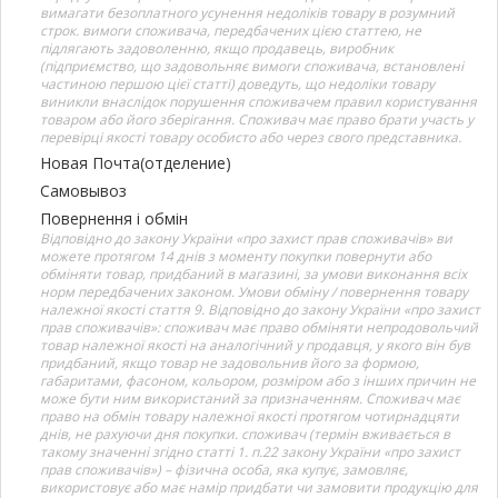
вимагати безоплатного усунення недоліків товару в розумний
строк. вимоги споживача, передбачених цією статтею, не
підлягають задоволенню, якщо продавець, виробник
(підприємство, що задовольняє вимоги споживача, встановлені
частиною першою цієї статті) доведуть, що недоліки товару
виникли внаслідок порушення споживачем правил користування
товаром або його зберігання. Споживач має право брати участь у
перевірці якості товару особисто або через свого представника.
Новая Почта(отделение)
Самовывоз
Повернення і обмін
Відповідно до закону України «про захист прав споживачів» ви
можете протягом 14 днів з моменту покупки повернути або
обміняти товар, придбаний в магазині, за умови виконання всіх
норм передбачених законом. Умови обміну / повернення товару
належної якості стаття 9. Відповідно до закону України «про захист
прав споживачів»: споживач має право обміняти непродовольчий
товар належної якості на аналогічний у продавця, у якого він був
придбаний, якщо товар не задовольнив його за формою,
габаритами, фасоном, кольором, розміром або з інших причин не
може бути ним використаний за призначенням. Споживач має
право на обмін товару належної якості протягом чотирнадцяти
днів, не рахуючи дня покупки. споживач (термін вживається в
такому значенні згідно статті 1. п.22 закону України «про захист
прав споживачів») – фізична особа, яка купує, замовляє,
використовує або має намір придбати чи замовити продукцію для