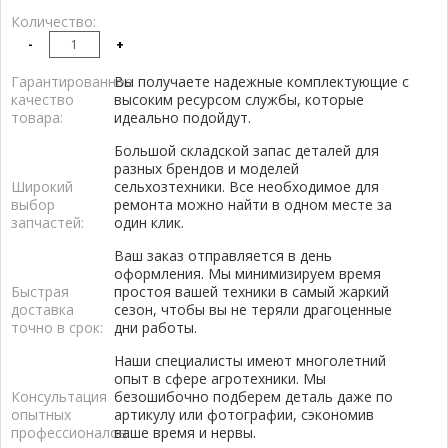
Количество:
-
+
Гарантированное
Вы получаете надежные комплектующие с
качество
высоким ресурсом службы, которые
товара:
идеально подойдут.
Большой складской запас деталей для
разных брендов и моделей
Широкий
сельхозтехники. Все необходимое для
выбор
ремонта можно найти в одном месте за
запчастей:
один клик.
Ваш заказ отправляется в день
оформления. Мы минимизируем время
Быстрая
простоя вашей техники в самый жаркий
доставка
сезон, чтобы вы не теряли драгоценные
точно в срок:
дни работы.
Наши специалисты имеют многолетний
опыт в сфере агротехники. Мы
Консультация
безошибочно подберем деталь даже по
опытных
артикулу или фотографии, сэкономив
профессионалов:
ваше время и нервы.