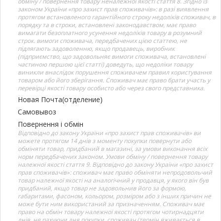
обміну / повернення товару неналежної якості стаття 8. Згідно із
законом України «про захист прав споживачів»: в разі виявлення
протягом встановленого гарантійного строку недоліків споживач, в
порядку та в строки, встановлені законодавством, має право
вимагати безоплатного усунення недоліків товару в розумний
строк. вимоги споживача, передбачених цією статтею, не
підлягають задоволенню, якщо продавець, виробник
(підприємство, що задовольняє вимоги споживача, встановлені
частиною першою цієї статті) доведуть, що недоліки товару
виникли внаслідок порушення споживачем правил користування
товаром або його зберігання. Споживач має право брати участь у
перевірці якості товару особисто або через свого представника.
Новая Почта(отделение)
Самовывоз
Повернення і обмін
Відповідно до закону України «про захист прав споживачів» ви
можете протягом 14 днів з моменту покупки повернути або
обміняти товар, придбаний в магазині, за умови виконання всіх
норм передбачених законом. Умови обміну / повернення товару
належної якості стаття 9. Відповідно до закону України «про захист
прав споживачів»: споживач має право обміняти непродовольчий
товар належної якості на аналогічний у продавця, у якого він був
придбаний, якщо товар не задовольнив його за формою,
габаритами, фасоном, кольором, розміром або з інших причин не
може бути ним використаний за призначенням. Споживач має
право на обмін товару належної якості протягом чотирнадцяти
днів, не рахуючи дня покупки. споживач (термін вживається в