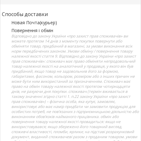
Способы доставки
Новая Почта(курьер)
Повернення і обмін
Відповідно до закону України «про захист прав споживачів» ви
можете протягом 14 днів з моменту покупки повернути або
обміняти товар, придбаний в магазині, за умови виконання всіх
норм передбачених законом. Умови обміну / повернення товару
належної якості стаття 9. Відповідно до закону України «про захист
прав споживачів»: споживач має право обміняти непродовольчий
товар належної якості на аналогічний у продавця, у якого він був
придбаний, якщо товар не задовольнив його за формою,
габаритами, фасоном, кольором, розміром або з інших причин не
може бути ним використаний за призначенням. Споживач має
право на обмін товару належної якості протягом чотирнадцяти
днів, не рахуючи дня покупки. споживач (термін вживається в
такому значенні згідно статті 1. п.22 закону України «про захист
прав споживачів») – фізична особа, яка купує, замовляє,
використовує або має намір придбати чи замовити продукцію для
особистих потреб, не пов’язаних з підприємницькою діяльністю або
виконанням обов’язків найманого працівника. обмін або
повернення товару належної якості провадиться: якщо не
використовувався; якщо збережено його товарний вигляд,
споживчі властивості, пломби, ярлики; на підставі розрахунковий
документ, виданий споживачеві разом з проданим товаром. умови