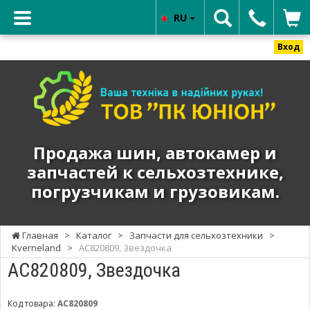
RU
Вход
ТОВ
"ПК
ЮНИОН"
-
Продажа
Продажа шин, автокамер и
шин,
запчастей к сельхозтехнике,
автокамер
погрузчикам и грузовикам.
и
запчастей
к
Главная
>
Каталог
>
Запчасти для сельхозтехники
>
сельхозтехнике,
Kverneland
>
АС820809, Звездочка
погрузчикам
АС820809, Звездочка
и
грузовикам.
Код товара:
АС820809