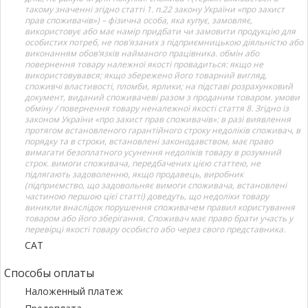
такому значенні згідно статті 1. п.22 закону України «про захист
прав споживачів») – фізична особа, яка купує, замовляє,
використовує або має намір придбати чи замовити продукцію для
особистих потреб, не пов’язаних з підприємницькою діяльністю або
виконанням обов’язків найманого працівника. обмін або
повернення товару належної якості провадиться: якщо не
використовувався; якщо збережено його товарний вигляд,
споживчі властивості, пломби, ярлики; на підставі розрахунковий
документ, виданий споживачеві разом з проданим товаром. умови
обміну / повернення товару неналежної якості стаття 8. Згідно із
законом України «про захист прав споживачів»: в разі виявлення
протягом встановленого гарантійного строку недоліків споживач, в
порядку та в строки, встановлені законодавством, має право
вимагати безоплатного усунення недоліків товару в розумний
строк. вимоги споживача, передбачених цією статтею, не
підлягають задоволенню, якщо продавець, виробник
(підприємство, що задовольняє вимоги споживача, встановлені
частиною першою цієї статті) доведуть, що недоліки товару
виникли внаслідок порушення споживачем правил користування
товаром або його зберігання. Споживач має право брати участь у
перевірці якості товару особисто або через свого представника.
САТ
Способы оплаты
Наложенный платеж