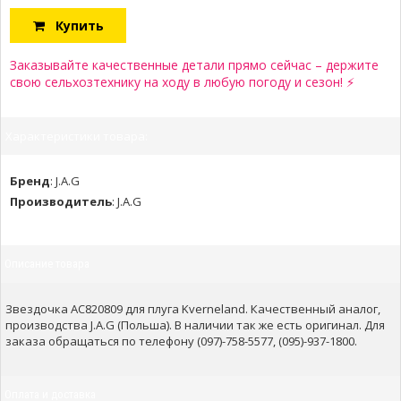
Купить
Заказывайте качественные детали прямо сейчас – держите
свою сельхозтехнику на ходу в любую погоду и сезон! ⚡
Характеристики товара:
Бренд
:
J.A.G
Производитель
:
J.A.G
Описание товара
Звездочка АС820809 для плуга Kverneland. Качественный аналог,
производства J.A.G (Польша). В наличии так же есть оригинал. Для
заказа обращаться по телефону (097)-758-5577, (095)-937-1800.
Оплата и доставка